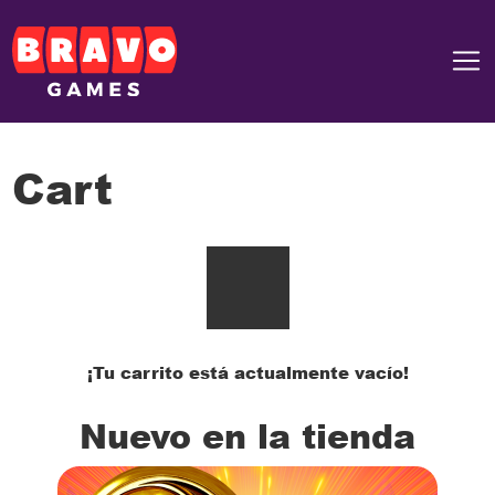
Pular para o conteúdo
Navegação principal
Cart
¡Tu carrito está actualmente vacío!
Nuevo en la tienda